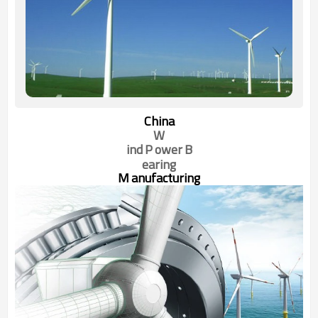
China
W
ind
P
ower
B
earing
M
anufacturing