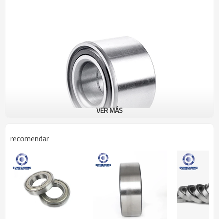
VER MÁS
recomendar
Rodamiento rígido de
nombre del producto
bolas 62204
Estructura
Rodamiento de bolas
El tamaño del agujero
20 mm
Diámetro exterior
47 mm