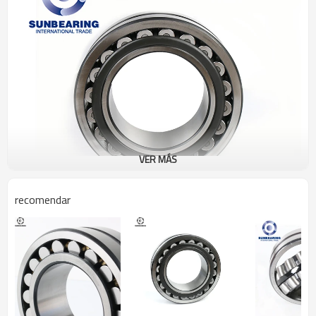
VER MÁS
recomendar
Rodamiento de rodillos
nombre del producto
esféricos 22318
Estructura
Rodamiento de rodillos
El tamaño del agujero
90 mm
Diámetro exterior
160 mm