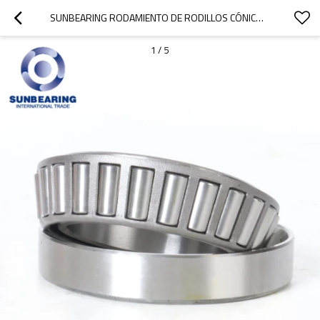
SUNBEARING RODAMIENTO DE RODILLOS CÓNICOS 32020X PLATA 100 * 150 * 32 MM ACERO AL CROMO GCR15
1
/
5