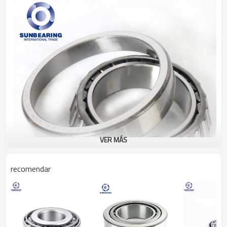
VER MÁS
recomendar
Rodamiento de rodillos cónicos 3
2020
Especificación
Unidades de diseño
Métrico