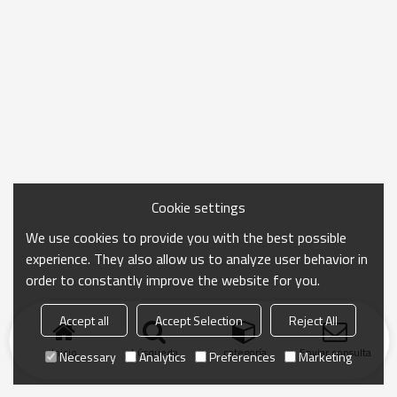
Cookie settings
We use cookies to provide you with the best possible
experience. They also allow us to analyze user behavior in
order to constantly improve the website for you.
Accept all
Accept Selection
Reject All
Inicio
búsqueda
categoría
Enviar consulta
Necessary
Analytics
Preferences
Marketing