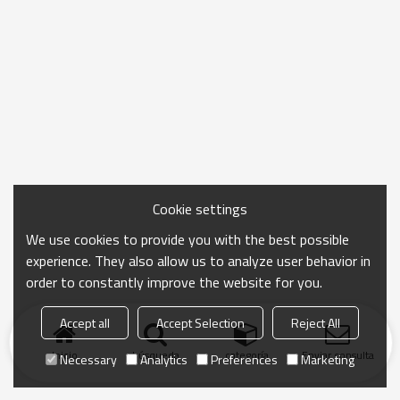
Cookie settings
We use cookies to provide you with the best possible
experience. They also allow us to analyze user behavior in
order to constantly improve the website for you.
Accept all
Accept Selection
Reject All
Inicio
búsqueda
categoría
Enviar consulta
Necessary
Analytics
Preferences
Marketing