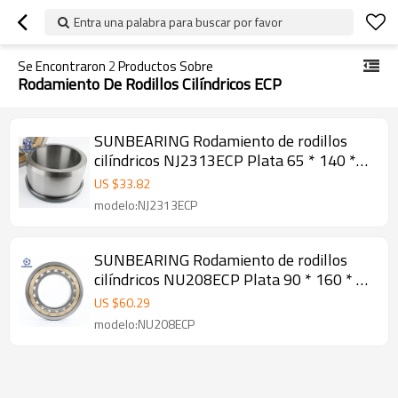
Entra una palabra para buscar por favor
Se Encontraron
2
Productos Sobre
Rodamiento De Rodillos Cilíndricos ECP
SUNBEARING Rodamiento de rodillos
cilíndricos NJ2313ECP Plata 65 * 140 *
48 mm Acero al cromo GCR15
US $
33.82
modelo:NJ2313ECP
SUNBEARING Rodamiento de rodillos
cilíndricos NU208ECP Plata 90 * 160 * 30
mm Acero al cromo GCR15
US $
60.29
modelo:NU208ECP