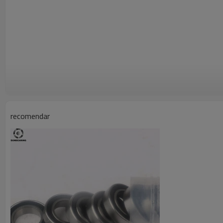
recomendar
Unidades de diseño
Estructura
Pesas
Material de la jaula
Material
Tipo de pelota