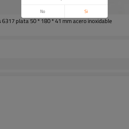
No
Si
317 plata 50 * 180 * 41 mm acero inoxidable