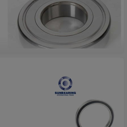
Métrico
Rodamiento de bolas
4.28kgs
GCR 15, acero inoxidable etc.
GCR 15, acero inoxidable etc.
Bola de acero